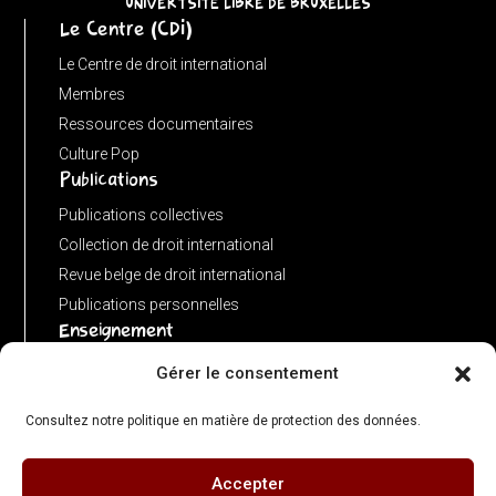
UNIVERTSITÉ LIBRE DE BRUXELLES
Le Centre (CDI)
Le Centre de droit international
Membres
Ressources documentaires
Culture Pop
Publications
Publications collectives
Collection de droit international
Revue belge de droit international
Publications personnelles
Enseignement
Advanced LLM in public international law
Gérer le consentement
Master de spécialisation en droit international
Consultez notre politique en matière de protection des données.
Concours de plaidoiries public
Accepter