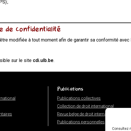
PS) ;
ue de confidentialité
 être modifiée à tout moment afin de garantir sa conformité avec 
sible sur le site
cdi.ulb.be
.
Publications
ernational
Publications collectives
Collection de droit international
taires
Revue belge de droit international
Publications personnelles
Consultez n