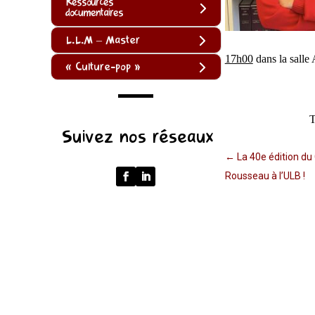
Ressources
documentaires
L.L.M – Master
17h00
dans la salle
« Culture-pop »
(function
T
Suivez nos réseaux
()
{
←
La 40e édition du
function
Rousseau à l’ULB !
normalize(input)
{
try
{
const
u
=