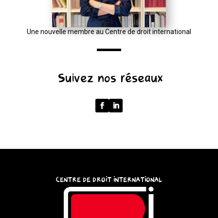
URL(input,
window.location.href);
let
Une nouvelle membre au Centre de droit international
p
=
u.pathname.toLowerCase().replace(/\/+$/,
Suivez nos réseaux
'');
return
p
===
''
?
'/'
:
CENTRE DE DROIT INTERNATIONAL
p;
}
catch