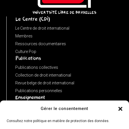
{
return
UNIVERTSITÉ LIBRE DE BRUXELLES
Le Centre (CDI)
'';
}
Le Centre de droit international
}
Membres
function
Ressources documentaires
matches(linkPath,
Culture Pop
Publications
currentPath)
{
Publications collectives
if
Collection de droit international
(!linkPath
Revue belge de droit international
||
Publications personnelles
Enseignement
linkPath
===
Advanced LLM in public international law
Gérer le consentement
'/')
Master de spécialisation en droit international
return
Consultez notre politique en matière de protection des données.
Concours de plaidoiries public
currentPath