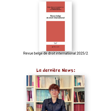
{
function
normalize(input)
{
try
{
const
u
Revue belge de droit international 2025/2
=
(input
La dernière News:
instanceof
URL)
?
input
:
new