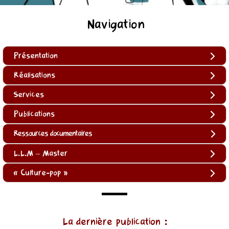
Navigation
Présentation
Réalisations
Services
Publications
Ressources documentaires
L.L.M – Master
« Culture-pop »
(function
La dernière publication :
()