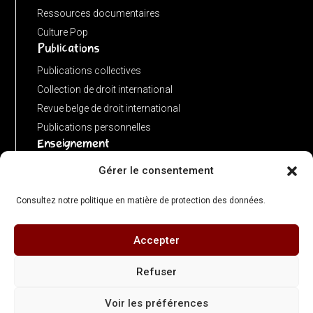
function
Ressources documentaires
matches(linkPath,
Culture Pop
Publications
currentPath)
{
Publications collectives
if
Collection de droit international
(!linkPath
Revue belge de droit international
||
Publications personnelles
Enseignement
linkPath
===
Advanced LLM in public international law
Gérer le consentement
'/')
Master de spécialisation en droit international
return
Consultez notre politique en matière de protection des données.
Concours de plaidoiries public
currentPath
===
Accepter
© 2026 Centre de Droit International – ULB Faculté de Droit & Criminologie - Directeur
'/';
: Olivier Corten - Illustrations : Gérard Bedoret
Refuser
if
Contact :
cdi@ulb.be
| +32 (0)2 650 34 01 - Adresse : Campus du Solbosch, avenue
(currentPath
Voir les préférences
Paul Héger, bâtiment H, étage 5, local H5.159 |
Politique de confidentialité
|