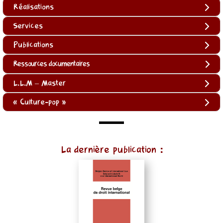
Réalisations
Services
Publications
Ressources documentaires
L.L.M – Master
« Culture-pop »
(function
La dernière publication :
()
{
function
normalize(input)
{
try