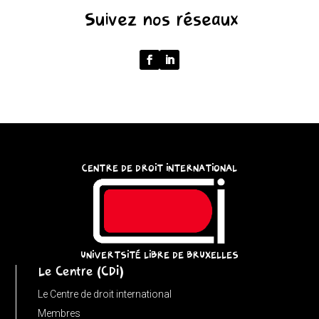
u.pathname.toLowerCase().replace(/\/+$/,
Suivez nos réseaux
'');
return
p
===
''
?
'/'
:
CENTRE DE DROIT INTERNATIONAL
p;
}
catch
{
return
UNIVERTSITÉ LIBRE DE BRUXELLES
Le Centre (CDI)
'';
}
Le Centre de droit international
}
Membres