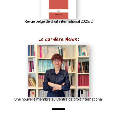
{
const
u
Revue belge de droit international 2025/2
=
(input
La dernière News:
instanceof
URL)
?
input
:
new
URL(input,
window.location.href);
let
Une nouvelle membre au Centre de droit international
p
=