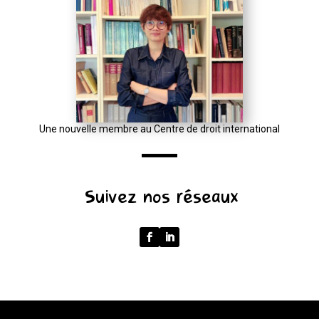
?
input
:
new
URL(input,
window.location.href);
let
Une nouvelle membre au Centre de droit international
p
=
u.pathname.toLowerCase().replace(/\/+$/,
Suivez nos réseaux
'');
return
p
===
''
?
'/'