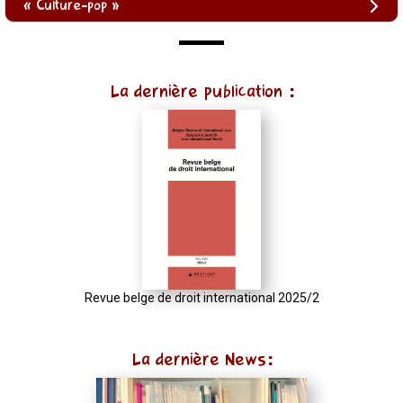
« Culture-pop »
(function
La dernière publication :
()
{
function
normalize(input)
{
try
{
const
u
Revue belge de droit international 2025/2
=
(input
La dernière News:
instanceof
URL)