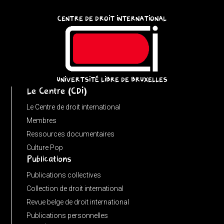
:
CENTRE DE DROIT INTERNATIONAL
p;
}
catch
{
return
UNIVERTSITÉ LIBRE DE BRUXELLES
Le Centre (CDI)
'';
}
Le Centre de droit international
}
Membres
function
Ressources documentaires
matches(linkPath,
Culture Pop
Publications
currentPath)
{
Publications collectives
if
Collection de droit international
(!linkPath
Revue belge de droit international
||
Publications personnelles