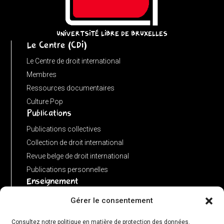
UNIVERTSITÉ LIBRE DE BRUXELLES
Le Centre (CDI)
Le Centre de droit international
Membres
Ressources documentaires
Culture Pop
Publications
Publications collectives
Collection de droit international
Revue belge de droit international
Publications personnelles
Enseignement
Advanced LLM in public international law
Gérer le consentement
Master de spécialisation en droit international
Consultez notre politique en matière de protection des données.