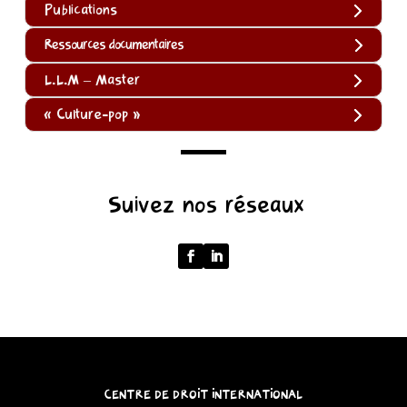
Publications
Ressources documentaires
L.L.M – Master
« Culture-pop »
(function
Suivez nos réseaux
()
{
function
normalize(input)
{
try
{
const
CENTRE DE DROIT INTERNATIONAL
u