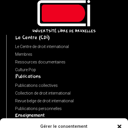
=
(input
instanceof
URL)
UNIVERTSITÉ LIBRE DE BRUXELLES
Le Centre (CDI)
?
input
Le Centre de droit international
:
Membres
new
Ressources documentaires
URL(input,
Culture Pop
Publications
window.location.href);
let
Publications collectives
p
Collection de droit international
=
Revue belge de droit international
u.pathname.toLowerCase().replace(/\/+$/,
Publications personnelles
'');
Enseignement
return
Advanced LLM in public international law
Gérer le consentement