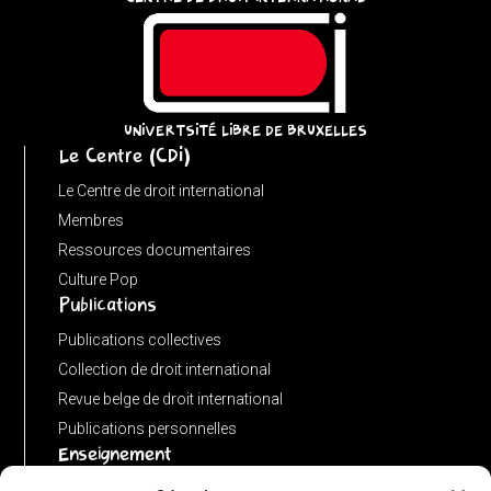
p;
}
catch
{
UNIVERTSITÉ LIBRE DE BRUXELLES
return
Le Centre (CDI)
'';
}
Le Centre de droit international
}
Membres
function
Ressources documentaires
matches(linkPath,
Culture Pop
Publications
currentPath)
{
Publications collectives
if
Collection de droit international
(!linkPath
Revue belge de droit international
||
Publications personnelles
Enseignement
linkPath
===
Advanced LLM in public international law