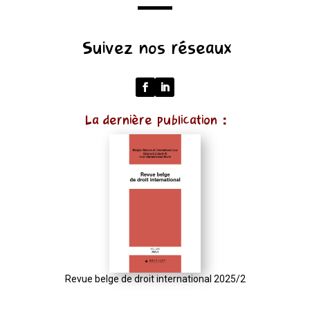
(function
Suivez nos réseaux
()
{
function
normalize(input)
La dernière publication :
{
try
{
const
u
=
(input
instanceof
URL)
Revue belge de droit international 2025/2
?