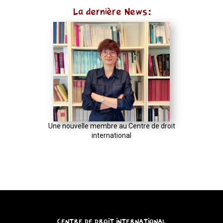
input
La dernière News:
:
new
URL(input,
window.location.href);
let
p
=
u.pathname.toLowerCase().replace(/\/+$/,
'');
Une nouvelle membre au Centre de droit
return
international
p
===
''
?
'/'
:
CENTRE DE DROIT INTERNATIONAL