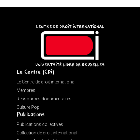
try
{
const
CENTRE DE DROIT INTERNATIONAL
u
=
(input
instanceof
URL)
UNIVERTSITÉ LIBRE DE BRUXELLES
Le Centre (CDI)
?
input
Le Centre de droit international
:
Membres
new
Ressources documentaires
URL(input,
Culture Pop
Publications
window.location.href);
let
Publications collectives
p
Collection de droit international
=