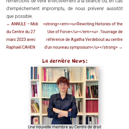
remercions de venir effectivement à la séance ou, en cas
d’empêchement impromptu, de nous prévenir aussitôt
que possible.
←
ANNULE – Midi
<strong><em><u>Rewriting Histories of the
du Centre du 27
Use of Force</u></em><u> : l’ouvrage de
mars 2023 avec
référence de Agatha Verdebout au centre
Raphaël CAHEN
d’un nouveau symposium</u></strong>
→
La dernière News:
Une nouvelle membre au Centre de droit