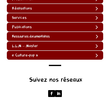
Réalisations
Services
Publications
Ressources documentaires
L.L.M – Master
« Culture-pop »
(function
Suivez nos réseaux
()
{
function
normalize(input)
{