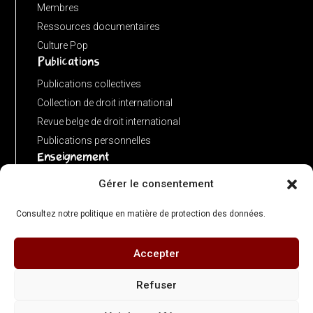
:
Membres
new
Ressources documentaires
URL(input,
Culture Pop
Publications
window.location.href);
let
Publications collectives
p
Collection de droit international
=
Revue belge de droit international
u.pathname.toLowerCase().replace(/\/+$/,
Publications personnelles
'');
Enseignement
return
Advanced LLM in public international law
Gérer le consentement
p
Master de spécialisation en droit international
===
Consultez notre politique en matière de protection des données.
Concours de plaidoiries public
''
?
Accepter
© 2026 Centre de Droit International – ULB Faculté de Droit & Criminologie - Directeur
'/'
: Olivier Corten - Illustrations : Gérard Bedoret
Refuser
:
Contact :
cdi@ulb.be
| +32 (0)2 650 34 01 - Adresse : Campus du Solbosch, avenue
p;