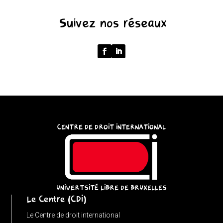
(function
Suivez nos réseaux
()
{
function
normalize(input)
{
try
{
const
CENTRE DE DROIT INTERNATIONAL
u
=
(input
instanceof
URL)
UNIVERTSITÉ LIBRE DE BRUXELLES
Le Centre (CDI)
?
input
Le Centre de droit international