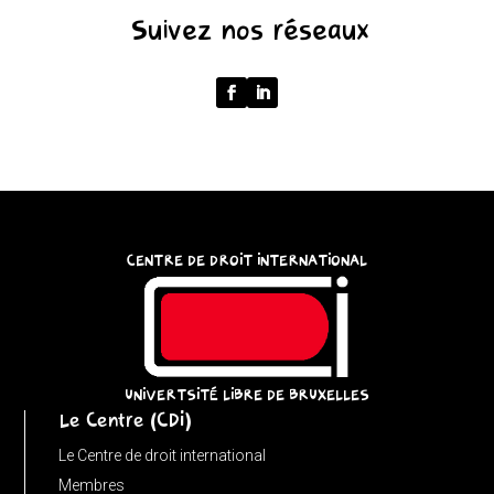
(function
Suivez nos réseaux
()
{
function
normalize(input)
{
try
{
const
CENTRE DE DROIT INTERNATIONAL
u
=
(input
instanceof
URL)
UNIVERTSITÉ LIBRE DE BRUXELLES
Le Centre (CDI)
?
input
Le Centre de droit international
:
Membres