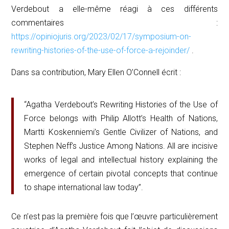
Verdebout a elle-même réagi à ces différents
commentaires :
https://opiniojuris.org/2023/02/17/symposium-on-
rewriting-histories-of-the-use-of-force-a-rejoinder/
.
Dans sa contribution, Mary Ellen O’Connell écrit :
“Agatha Verdebout’s
Rewriting Histories of the Use of
Force
belongs with Philip Allott’s
Health of Nations
,
Martti Koskenniemi’s
Gentle Civilizer of Nations
, and
Stephen Neff’s
Justice Among Nations
. All are incisive
works of legal and intellectual history explaining the
emergence of certain pivotal concepts that continue
to shape international law today”.
Ce n’est pas la première fois que l’œuvre particulièrement