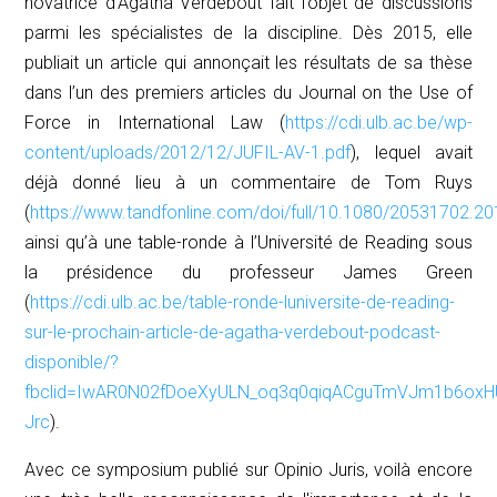
novatrice d’Agatha Verdebout fait l’objet de discussions
parmi les spécialistes de la discipline. Dès 2015, elle
publiait un article qui annonçait les résultats de sa thèse
dans l’un des premiers articles du
Journal on the Use of
Force in International Law
(
https://cdi.ulb.ac.be/wp-
content/uploads/2012/12/JUFIL-AV-1.pdf
), lequel avait
déjà donné lieu à un commentaire de Tom Ruys
(
https://www.tandfonline.com/doi/full/10.1080/20531702.2
ainsi qu’à une table-ronde à l’Université de Reading sous
la présidence du professeur James Green
(
https://cdi.ulb.ac.be/table-ronde-luniversite-de-reading-
sur-le-prochain-article-de-agatha-verdebout-podcast-
disponible/?
fbclid=IwAR0N02fDoeXyULN_oq3q0qiqACguTmVJm1b6oxH
Jrc
).
Avec ce symposium publié sur
Opinio Juris,
voilà encore