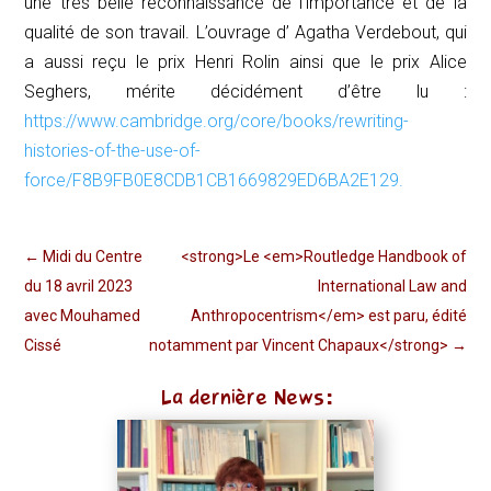
une très belle reconnaissance de l'importance et de la
qualité de son travail. L’ouvrage d’ Agatha Verdebout, qui
a aussi reçu le prix Henri Rolin ainsi que le prix Alice
Seghers, mérite décidément d’être lu :
https://www.cambridge.org/core/books/rewriting-
histories-of-the-use-of-
force/F8B9FB0E8CDB1CB1669829ED6BA2E129.
←
Midi du Centre
<strong>Le <em>Routledge Handbook of
du 18 avril 2023
International Law and
avec Mouhamed
Anthropocentrism</em> est paru, édité
Cissé
notamment par Vincent Chapaux</strong>
→
La dernière News: