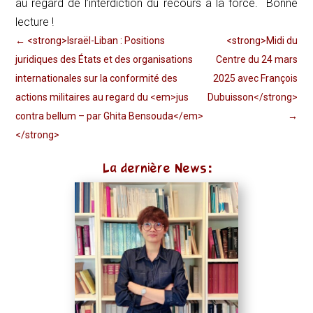
au regard de l’interdiction du recours à la force. Bonne
lecture !
←
<strong>Israël-Liban : Positions
<strong>Midi du
juridiques des États et des organisations
Centre du 24 mars
internationales sur la conformité des
2025 avec François
actions militaires au regard du <em>jus
Dubuisson</strong>
contra bellum – par Ghita Bensouda</em>
→
</strong>
La dernière News: