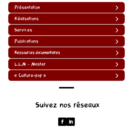
Présentation
Réalisations
Services
Publications
Ressources documentaires
L.L.M – Master
« Culture-pop »
(function
Suivez nos réseaux
()
{
function
normalize(input)