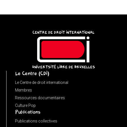
{
try
{
const
CENTRE DE DROIT INTERNATIONAL
u
=
(input
instanceof
URL)
UNIVERTSITÉ LIBRE DE BRUXELLES
Le Centre (CDI)
?
input
Le Centre de droit international
:
Membres
new
Ressources documentaires
URL(input,
Culture Pop
Publications
window.location.href);
let
Publications collectives