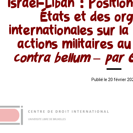
Israël-Liban : Positio
États et des org
internationales sur l
actions militaires a
contra bellum – par 
Publié le 20 février 2