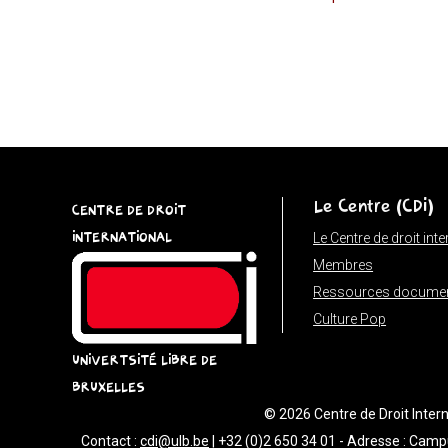
try
{
const
u
=
(input
instanceof
Le Centre (CDI)
URL)
CENTRE DE DROIT
?
INTERNATIONAL
Le Centre de droit int
input
Membres
:
Ressources documen
new
Culture Pop
URL(input,
UNIVERTSITÉ LIBRE DE
window.location.href);
BRUXELLES
let
© 2026 Centre de Droit Interna
p
Contact :
cdi@ulb.be
| +32 (0)2 650 34 01 - Adresse : Camp