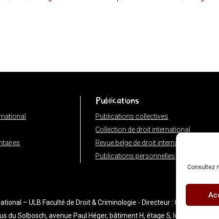
Publications
ernational
Publications collectives
Collection de droit international
taires
Revue belge de droit international
Publications personnelles
Consultez n
Ac
tional – ULB Faculté de Droit & Criminologie - Directeur : Olivier Corten -
us du Solbosch, avenue Paul Héger, bâtiment H, étage 5, local H5.159 |
P