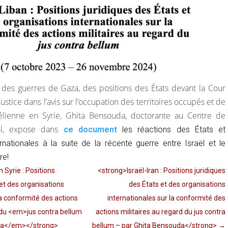
é des guerres de Gaza, des positions des États devant la Cour
Justice dans l’avis sur l’occupation des territoires occupés et de
raélienne en Syrie, Ghita Bensouda, doctorante au Centre de
nal, expose dans
ce document
les réactions des États et
ernationales à la suite de la récente guerre entre Israël et le
re!
 Syrie : Positions
<strong>Israël-Iran : Positions juridiques
 et des organisations
des États et des organisations
la conformité des actions
internationales sur la conformité des
d du <em>jus contra bellum
actions militaires au regard du jus contra
da</em></strong>
bellum – par Ghita Bensouda</strong>
→