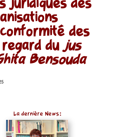
ns juridiques des
anisations
a conformité des
u regard du
jus
Ghita Bensouda
025
La dernière News: