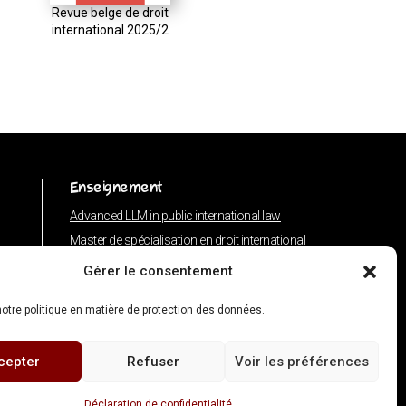
Revue belge de droit
international 2025/2
Enseignement
Advanced LLM in public international law
Master de spécialisation en droit international
Concours de plaidoiries public
Gérer le consentement
otre politique en matière de protection des données.
cepter
Refuser
Voir les préférences
 Illustrations : Gérard Bedoret
olitique de confidentialité
|
Politique en matière de cookies
Déclaration de confidentialité