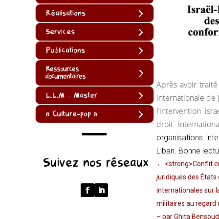
Réalisations
Services
Publications
Ressources
documentaires
Après avoir trait
L.L.M – Master
internationale de 
l’intervention is
« Culture-pop »
droit internatio
organisations int
(function
Liban. Bonne lectu
Suivez nos réseaux
()
←
<strong>Conflit en
{
juridiques des États
function
internationales sur 
normalize(input)
militaires au regar
{
– par Ghita Bensou