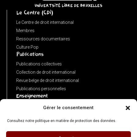
URL)
UNIVERTSITÉ LIBRE DE BRUXELLES
Le Centre (CDI)
?
input
Le Centre de droit international
:
Membres
new
Ressources documentaires
URL(input,
Culture Pop
Publications
window.location.href);
let
Publications collectives
p
Collection de droit international
=
Revue belge de droit international
u.pathname.toLowerCase().replace(/\/+$/,
Publications personnelles
'');
Enseignement
return
Advanced LLM in public international law
Gérer le consentement
p
Master de spécialisation en droit international
===
Consultez notre politique en matière de protection des données.
Concours de plaidoiries public
''
?