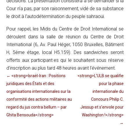
décisions. La présentation consistera à se demander si la
Cour n’a pas, par son raisonnement, vidé de sa substance
le droit à l’autodétermination du peuple sahraoui.
Pour rappel, les
Midi
s du Centre de Droit International se
déroulent dans la salle de réunion du Centre de Droit
International (6, Av. Paul Héger, 1050 Bruxelles, Bâtiment
H, 5ème étage, local H5.159). Des sandwiches seront
offerts aux participant·es qui le souhaitent sous réserve
d’inscription au plus tard 48 heures avant l’événement.
←
<strong>Israël-Iran : Positions
<strong>L’ULB se qualifie
juridiques des États et des
pour la phase
organisations internationales sur la
internationale du
conformité des actions militaires au
Concours Philip C.
regard du jus contra bellum – par
Jessup et s’envole pour
Ghita Bensouda</strong>
Washington !</strong>
→