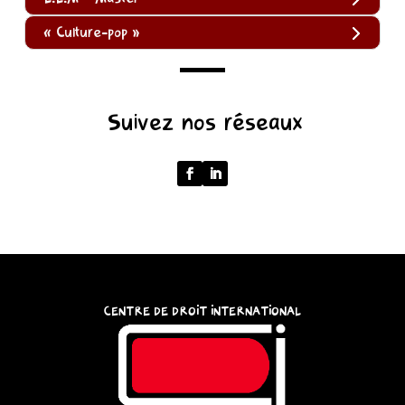
« Culture-pop »
(function
Suivez nos réseaux
()
{
function
normalize(input)
{
try
{
const
CENTRE DE DROIT INTERNATIONAL
u
=
(input
instanceof