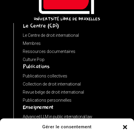
(input
instanceof
URL)
UNIVERTSITÉ LIBRE DE BRUXELLES
Le Centre (CDI)
?
input
Le Centre de droit international
:
Membres
new
Ressources documentaires
URL(input,
Culture Pop
Publications
window.location.href);
let
Publications collectives
p
Collection de droit international
=
Revue belge de droit international
u.pathname.toLowerCase().replace(/\/+$/,
Publications personnelles
'');
Enseignement
return
Advanced LLM in public international law
p
Master de spécialisation en droit international
Gérer le consentement
===
Concours de plaidoiries public