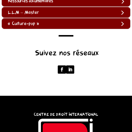
Ressources documentaires
L.L.M – Master
« Culture-pop »
(function
Suivez nos réseaux
()
{
function
normalize(input)
{
try
{
const
CENTRE DE DROIT INTERNATIONAL
u
=