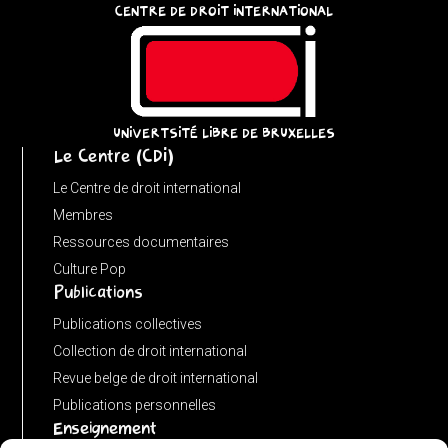
CENTRE DE DROIT INTERNATIONAL
u
=
(input
instanceof
URL)
UNIVERTSITÉ LIBRE DE BRUXELLES
Le Centre (CDI)
?
input
Le Centre de droit international
:
Membres
new
Ressources documentaires
URL(input,
Culture Pop
Publications
window.location.href);
let
Publications collectives
p
Collection de droit international
=
Revue belge de droit international
u.pathname.toLowerCase().replace(/\/+$/,
Publications personnelles
'');
Enseignement