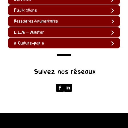
Publications
Ressources documentaires
L.L.M – Master
« Culture-pop »
(function
Suivez nos réseaux
()
{
function
normalize(input)
{
try
{
const