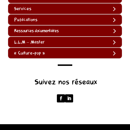
Services
Publications
Ressources documentaires
L.L.M – Master
« Culture-pop »
(function
Suivez nos réseaux
()
{
function
normalize(input)
{
try
{