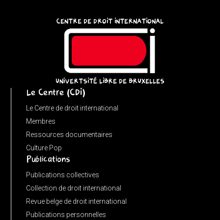
const
CENTRE DE DROIT INTERNATIONAL
u
=
(input
instanceof
URL)
UNIVERTSITÉ LIBRE DE BRUXELLES
Le Centre (CDI)
?
input
Le Centre de droit international
:
Membres
new
Ressources documentaires
URL(input,
Culture Pop
Publications
window.location.href);
let
Publications collectives
p
Collection de droit international
=
Revue belge de droit international
u.pathname.toLowerCase().replace(/\/+$/,
Publications personnelles