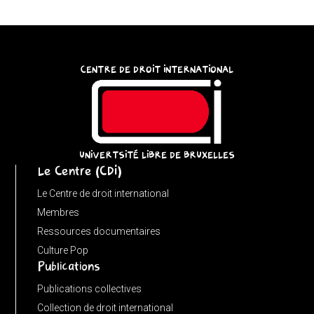
{
try
{
const
CENTRE DE DROIT INTERNATIONAL
u
=
(input
instanceof
URL)
UNIVERTSITÉ LIBRE DE BRUXELLES
Le Centre (CDI)
?
input
Le Centre de droit international
:
Membres
new
Ressources documentaires
URL(input,
Culture Pop
Publications
window.location.href);
let
Publications collectives
p
Collection de droit international