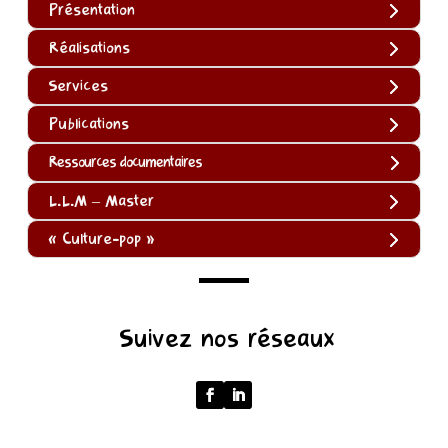
Présentation
Réalisations
Services
Publications
Ressources documentaires
L.L.M – Master
« Culture-pop »
(function
Suivez nos réseaux
()
{
function
normalize(input)