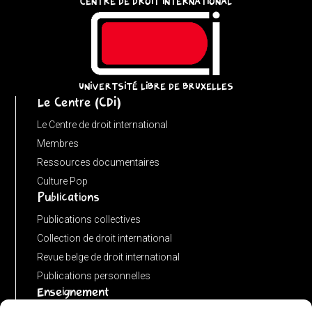
CENTRE DE DROIT INTERNATIONAL
u
=
(input
instanceof
URL)
UNIVERTSITÉ LIBRE DE BRUXELLES
Le Centre (CDI)
?
input
Le Centre de droit international
:
Membres
new
Ressources documentaires
URL(input,
Culture Pop
Publications
window.location.href);
let
Publications collectives
p
Collection de droit international
=
Revue belge de droit international
u.pathname.toLowerCase().replace(/\/+$/,
Publications personnelles
'');
Enseignement
return