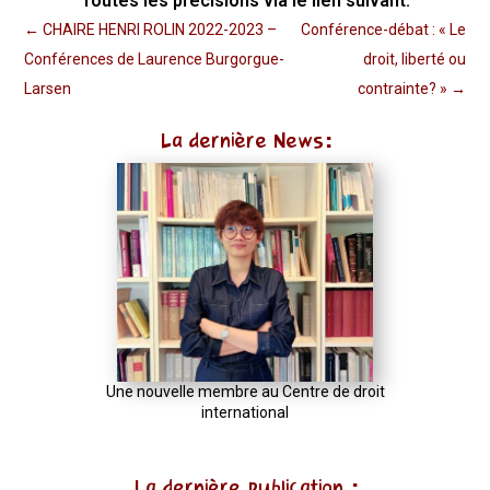
Toutes les précisions
via le lien suivant:
←
CHAIRE HENRI ROLIN 2022-2023 –
Conférence-débat : « Le
Conférences de Laurence Burgorgue-
droit, liberté ou
Larsen
contrainte? »
→
La dernière News:
Une nouvelle membre au Centre de droit
international
La dernière publication :