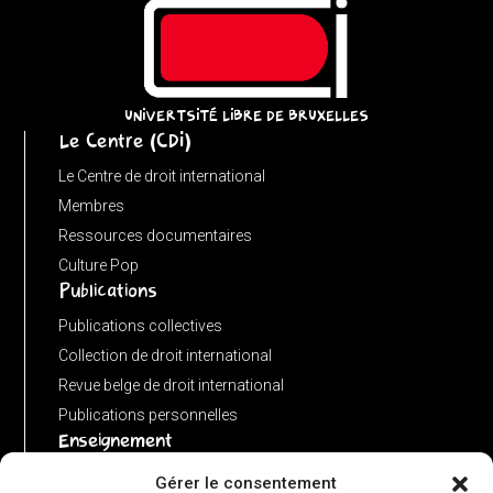
=
(input
instanceof
URL)
UNIVERTSITÉ LIBRE DE BRUXELLES
Le Centre (CDI)
?
input
Le Centre de droit international
:
Membres
new
Ressources documentaires
URL(input,
Culture Pop
Publications
window.location.href);
let
Publications collectives
p
Collection de droit international
=
Revue belge de droit international
u.pathname.toLowerCase().replace(/\/+$/,
Publications personnelles
'');
Enseignement
return
Advanced LLM in public international law
Gérer le consentement