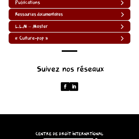
Publications
Ressources documentaires
L.L.M – Master
« Culture-pop »
(function
Suivez nos réseaux
()
{
function
normalize(input)
{
try
{
const
CENTRE DE DROIT INTERNATIONAL
u