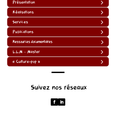
Présentation
Réalisations
Services
Publications
Ressources documentaires
L.L.M – Master
« Culture-pop »
(function
Suivez nos réseaux
()
{
function
normalize(input)