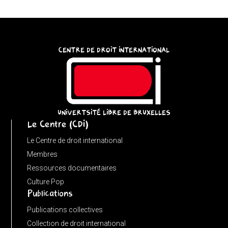
{
try
{
const
CENTRE DE DROIT INTERNATIONAL
u
=
(input
instanceof
URL)
UNIVERTSITÉ LIBRE DE BRUXELLES
Le Centre (CDI)
?
input
Le Centre de droit international
:
Membres
new
Ressources documentaires
URL(input,
Culture Pop
Publications
window.location.href);
let
Publications collectives
p
Collection de droit international