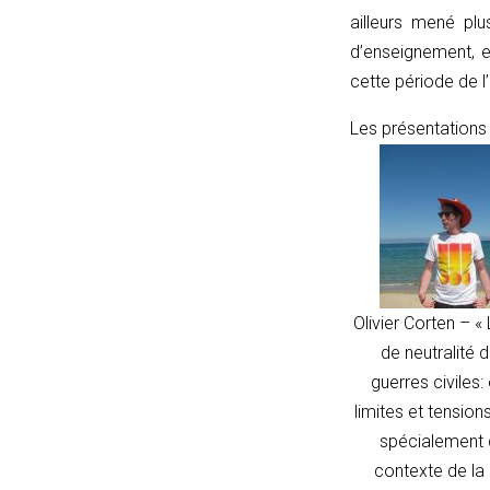
(input
ailleurs mené plu
instanceof
d’enseignement, e
URL)
cette période de 
?
Les présentations 
input
:
new
URL(input,
window.location.href);
let
p
Olivier Corten –
« 
=
de neutralité 
u.pathname.toLowerCase().replace(/\/+$/,
guerres civiles: 
'');
limites et tensions
return
spécialement 
p
contexte de la 