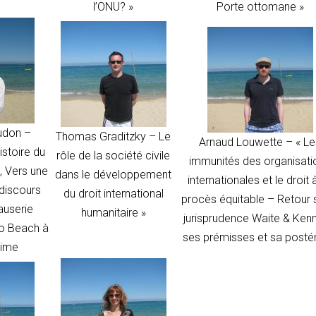
l’ONU? »
Porte ottomane »
udon –
Thomas Graditzky –
Le
Arnaud Louwette –
« L
istoire du
rôle de la société civile
immunités des organisati
l, Vers une
dans le développement
internationales et le droit 
discours
du droit international
procès équitable – Retour s
auserie
humanitaire »
jurisprudence Waite & Ken
co Beach à
ses prémisses et sa postér
xime