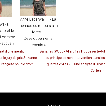
Anne Lagerwall –
« La
owska –
menace du recours à la
to et le
force –
nal comme
Développements
ïétique »
récents »
réat d’une mention
Bananas (Woody Allen, 1971) : que reste-t-il
r le jury du prix Suzanne
du principe de non-intervention dans les
Française pour le droit
guerres civiles ? – Une analyse d’Olivier
Corten
→