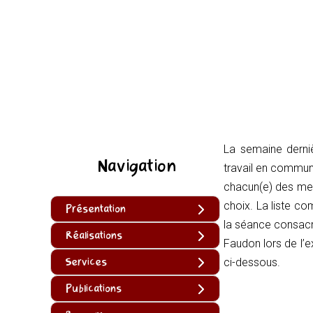
La semaine derniè
Navigation
travail en commun 
chacun(e) des mem
choix. La liste co
Présentation
la séance consacré
Réalisations
Faudon lors de l’e
Services
ci-dessous.
Publications