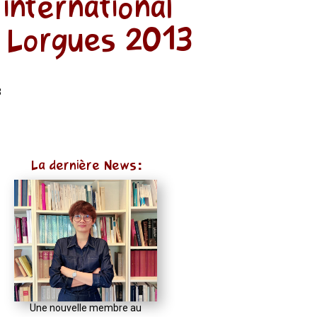
international
e Lorgues 2013
3
La dernière News:
Une nouvelle membre au