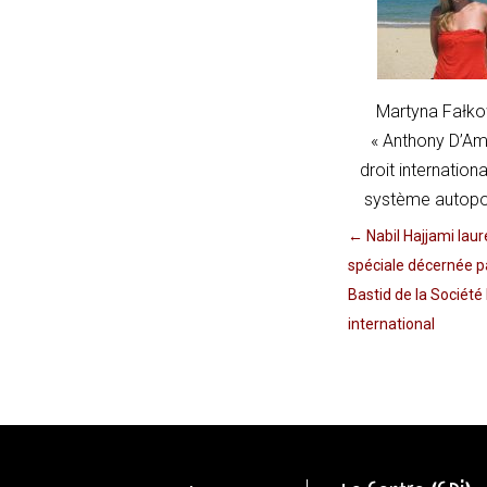
if
(!linkPath
||
linkPath
Martyna Fałk
===
« Anthony D’Ama
'/')
droit internatio
return
système autopo
currentPath
←
Nabil Hajjami lau
===
spéciale décernée pa
'/';
Bastid de la Société 
if
international
(currentPath
===
linkPath)
return
true;
const