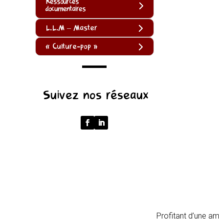
Ressources
documentaires
L.L.M – Master
« Culture-pop »
(function
Suivez nos réseaux
()
{
function
normalize(input)
{
try
{
const
u
=
Profitant d’une am