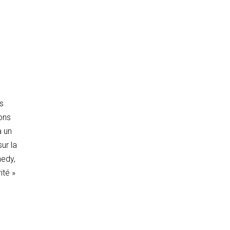
es
ons
à un
ur la
nedy,
ité »