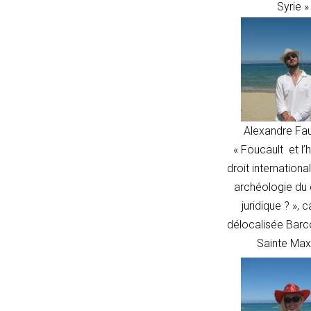
===
Syrie »
''
?
'/'
:
p;
}
Alexandre Fa
catch
« Foucault et l’h
{
droit internationa
return
archéologie du 
'';
juridique ? »,
c
}
délocalisée Bar
}
Sainte Ma
function
matches(linkPath,
currentPath)
{