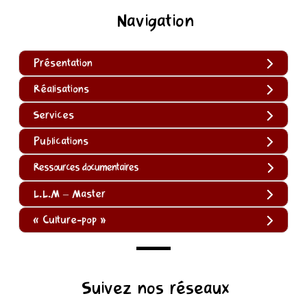
Navigation
Présentation
Réalisations
Services
Publications
Ressources documentaires
L.L.M – Master
« Culture-pop »
(function
Suivez nos réseaux
()