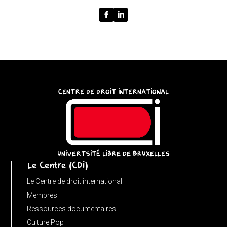
{
function
normalize(input)
{
try
{
const
CENTRE DE DROIT INTERNATIONAL
u
=
(input
instanceof
URL)
UNIVERTSITÉ LIBRE DE BRUXELLES
Le Centre (CDI)
?
input
Le Centre de droit international
:
Membres
new
Ressources documentaires
URL(input,
Culture Pop