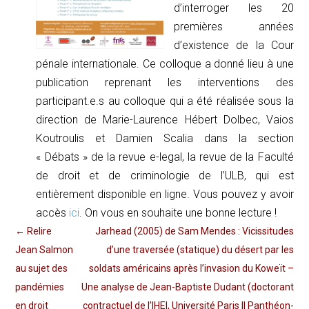
d’interroger les 20
premières années
d’existence de la Cour
pénale internationale. Ce colloque a donné lieu à une
publication reprenant les interventions des
participant.e.s au colloque qui a été réalisée sous la
direction de Marie-Laurence Hébert Dolbec, Vaios
Koutroulis et Damien Scalia dans la section
« Débats » de la revue e-legal, la revue de la Faculté
de droit et de criminologie de l’ULB, qui est
entièrement disponible en ligne. Vous pouvez y avoir
accès
ici
. On vous en souhaite une bonne lecture !
←
Relire
Jarhead (2005) de Sam Mendes : Vicissitudes
Jean Salmon
d’une traversée (statique) du désert par les
au sujet des
soldats américains après l’invasion du Koweït –
pandémies
Une analyse de Jean-Baptiste Dudant (doctorant
en droit
contractuel de l’IHEI, Université Paris II Panthéon-