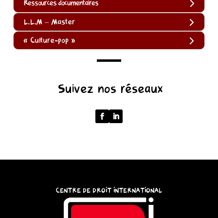
Ressources documentaires
L.L.M – Master
« Culture-pop »
(function
Suivez nos réseaux
()
{
function
normalize(input)
{
try
{
const
CENTRE DE DROIT INTERNATIONAL
u
=