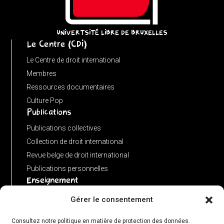
(input
instanceof
URL)
UNIVERTSITÉ LIBRE DE BRUXELLES
Le Centre (CDI)
?
input
Le Centre de droit international
:
Membres
new
Ressources documentaires
URL(input,
Culture Pop
Publications
window.location.href);
let
Publications collectives
p
Collection de droit international
=
Revue belge de droit international
u.pathname.toLowerCase().replace(/\/+$/,
Publications personnelles
'');
Enseignement
return
Advanced LLM in public international law
Gérer le consentement
p
Master de spécialisation en droit international
===
Consultez notre politique en matière de protection des données.
Concours de plaidoiries public