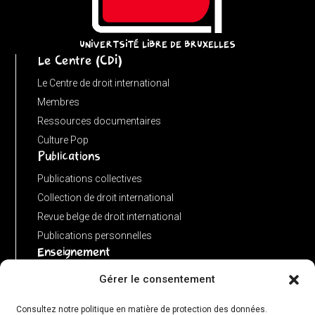
(input
instanceof
URL)
UNIVERTSITÉ LIBRE DE BRUXELLES
Le Centre (CDI)
?
input
Le Centre de droit international
:
Membres
new
Ressources documentaires
URL(input,
Culture Pop
Publications
window.location.href);
let
Publications collectives
p
Collection de droit international
=
Revue belge de droit international
u.pathname.toLowerCase().replace(/\/+$/,
Publications personnelles
'');
Enseignement
return
Advanced LLM in public international law
Gérer le consentement
p
Master de spécialisation en droit international
===
Consultez notre politique en matière de protection des données.
Concours de plaidoiries public