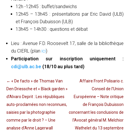
12h -12h45 : buffet/sandwichs
12h45 – 13h45 : présentations par Eric David (ULB)
et François Dubuisson (ULB)
13h45 – 14h30 : questions et débat
Lieu : Avenue F.D. Roosevelt 17, salle de la bibliothèque
du CIERL (plan
ici
)
Participation sur inscription uniquement :
cdi@ulb.ac.be
(18/10 au plus tard)
←
« De facto » de Thomas Van
Affaire Front Polisario c.
Den Driessche et « Black garden »
Conseil de l’Union
d’Alvaro Deprit : Les républiques
Européenne – Note critique
auto-proclamées non reconnues,
de François Dubuisson
saisies par la photographie
concernant les conclusions de
comme par le droit ? – Une
l’Avocat général M. Melchior
analyse d’Anne Lagerwall
Wathelet du 13 septembre