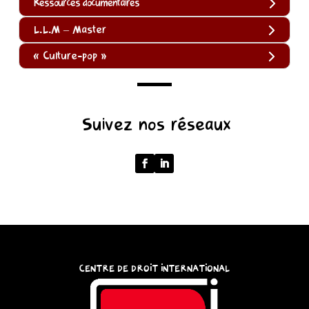
Ressources documentaires
L.L.M – Master
« Culture-pop »
(function
Suivez nos réseaux
()
{
function
normalize(input)
{
try
{
const
CENTRE DE DROIT INTERNATIONAL
u
=