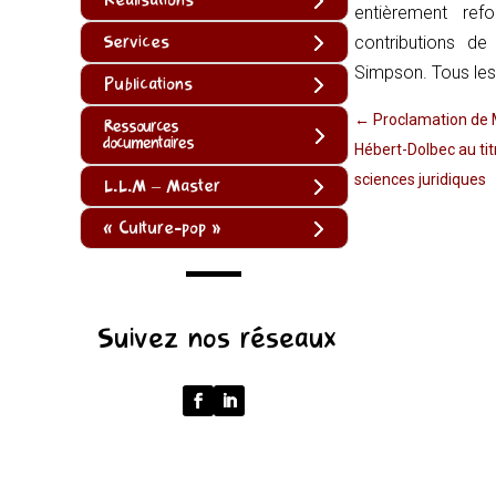
entièrement ref
Services
contributions de
Simpson. Tous les
Publications
←
Proclamation de 
Ressources
documentaires
Hébert-Dolbec au tit
sciences juridiques
L.L.M – Master
« Culture-pop »
(function
Suivez nos réseaux
()
{
function
normalize(input)
{
try