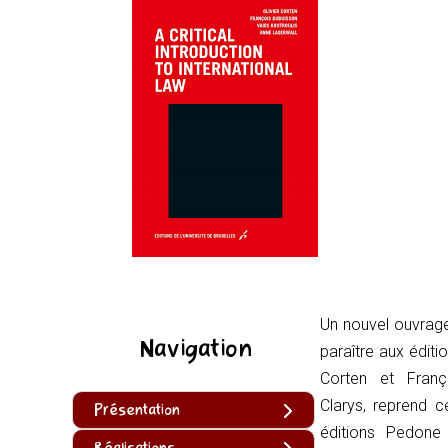
Un nouvel ouvrage,
Navigation
paraître aux éditi
Corten et Franç
Clarys, reprend c
Présentation
éditions Pedon
Réalisations