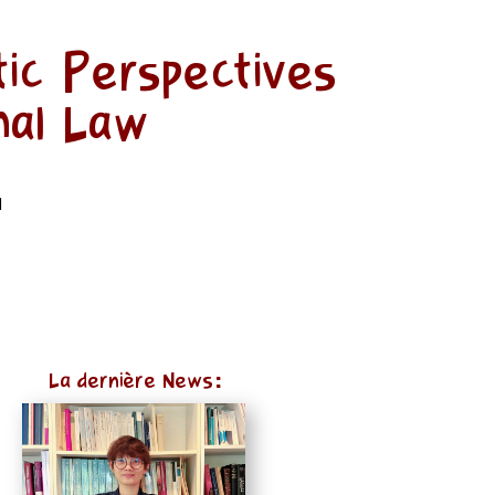
tic Perspectives
nal Law
1
La dernière News: