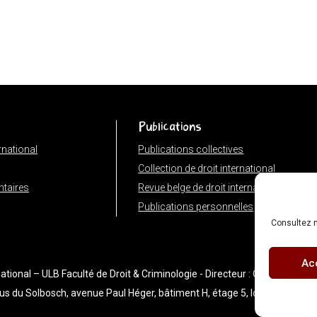
Publications
ernational
Publications collectives
Collection de droit international
taires
Revue belge de droit international
Publications personnelles
Consultez n
Ac
tional – ULB Faculté de Droit & Criminologie - Directeur : Olivier Corten -
us du Solbosch, avenue Paul Héger, bâtiment H, étage 5, local H5.159 |
P