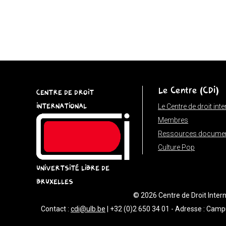
{
const
u
=
(input
instanceof
Le Centre (CDI)
URL)
CENTRE DE DROIT
?
INTERNATIONAL
Le Centre de droit int
input
Membres
:
Ressources documen
new
Culture Pop
URL(input,
UNIVERTSITÉ LIBRE DE
window.location.href);
BRUXELLES
let
© 2026 Centre de Droit Interna
p
Contact :
cdi@ulb.be
| +32 (0)2 650 34 01 - Adresse : Camp
=