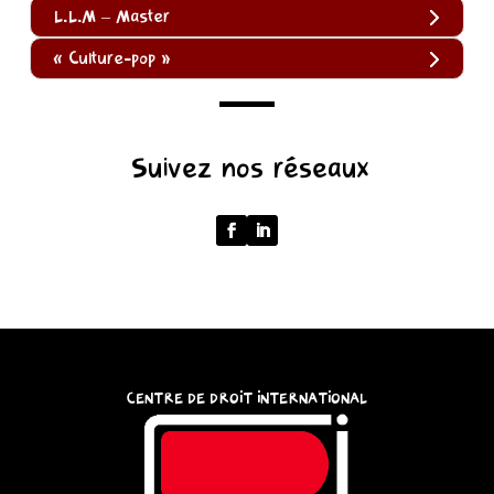
L.L.M – Master
« Culture-pop »
(function
Suivez nos réseaux
()
{
function
normalize(input)
{
try
{
const
CENTRE DE DROIT INTERNATIONAL
u
=
(input