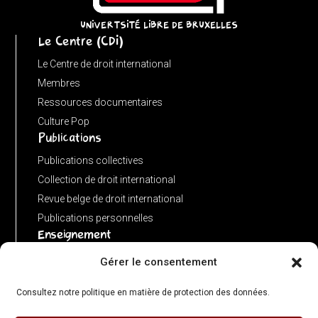
instanceof
URL)
UNIVERTSITÉ LIBRE DE BRUXELLES
Le Centre (CDI)
?
input
Le Centre de droit international
:
Membres
new
Ressources documentaires
URL(input,
Culture Pop
Publications
window.location.href);
let
Publications collectives
p
Collection de droit international
=
Revue belge de droit international
u.pathname.toLowerCase().replace(/\/+$/,
Publications personnelles
'');
Enseignement
return
Advanced LLM in public international law
Gérer le consentement
p
Master de spécialisation en droit international
===
Consultez notre politique en matière de protection des données.
Concours de plaidoiries public
''