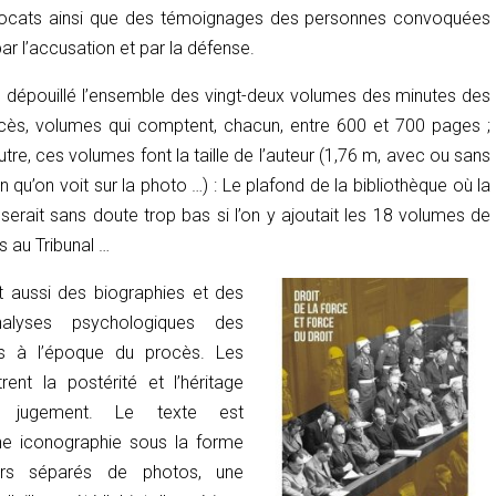
avocats ainsi que des témoignages des personnes convoquées
 l’accusation et par la défense.
 dépouillé l’ensemble des vingt-deux volumes des minutes des
cès, volumes qui comptent, chacun, entre 600 et 700 pages ;
autre, ces volumes font la taille de l’auteur (1,76 m, avec ou sans
n qu’on voit sur la photo …) : Le plafond de la bibliothèque où la
serait sans doute trop bas si l’on y ajoutait les 18 volumes de
 au Tribunal …
t aussi des biographies et des
nalyses psychologiques des
es à l’époque du procès. Les
ent la postérité et l’héritage
 jugement. Le texte est
e iconographie sous la forme
ers séparés de photos, une