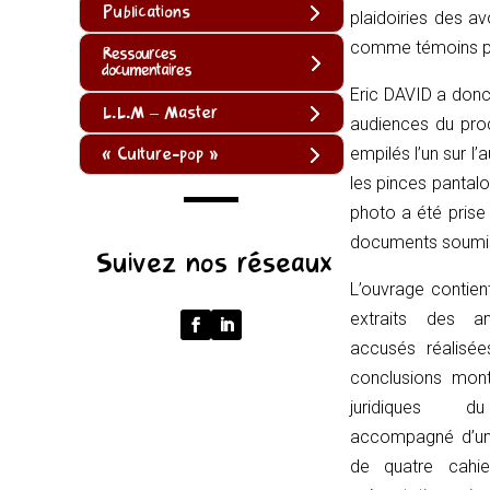
Publications
plaidoiries des 
comme témoins par
Ressources
documentaires
Eric DAVID a donc
L.L.M – Master
audiences du pro
« Culture-pop »
empilés l’un sur l’
les pinces pantalo
photo a été prise 
(function
documents soumis
Suivez nos réseaux
()
L’ouvrage contien
{
extraits des a
function
accusés réalisé
normalize(input)
conclusions montr
{
juridiques du
try
accompagné d’un
{
de quatre cahi
const