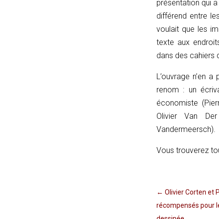
présentation qui a 
u
différend entre le
=
voulait que les i
(input
texte aux endroit
instanceof
dans des cahiers 
URL)
?
L’ouvrage n’en a 
input
renom : un écriva
:
économiste (Pierr
new
Olivier Van Der
URL(input,
Vandermeersch).
window.location.href);
Vous trouverez tou
let
p
=
u.pathname.toLowerCase().replace(/\/+$/,
←
Olivier Corten et P
'');
récompensés pour l
return
dessinée