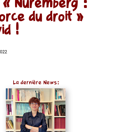
e « Nuremberg :
force du droit »
id !
2022
La dernière News: