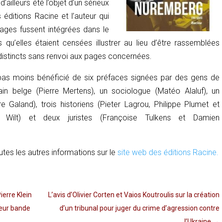
d’ailleurs été l’objet d’un sérieux
s éditions Racine et l’auteur qui
mages fussent intégrées dans le
s qu’elles étaient censées illustrer au lieu d’être rassemblées
distincts sans renvoi aux pages concernées.
pas moins bénéficié de six préfaces signées par des gens de
in belge (Pierre Mertens), un sociologue (Matéo Alaluf), un
e Galand), trois historiens (Pieter Lagrou, Philippe Plumet et
 Wilt) et deux juristes (Françoise Tulkens et Damien
tes les autres informations sur le
site web des éditions Racine.
ierre Klein
L’avis d’Olivier Corten et Vaios Koutroulis sur la création
eur bande
d’un tribunal pour juger du crime d’agression contre
l’Ukraine
→