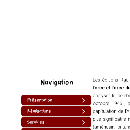
Les éditions Raci
Navigation
force et force d
analyser le célè
Présentation
octobre 1946 , à
Réalisations
capitulation de l’
plus significatif
Services
(américain, brita