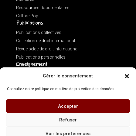
new
Ressources documentaires
URL(input,
Culture Pop
Publications
window.location.href);
let
Publications collectives
p
Collection de droit international
=
Revue belge de droit international
u.pathname.toLowerCase().replace(/\/+$/,
Publications personnelles
'');
Enseignement
return
Advanced LLM in public international law
Gérer le consentement
p
Master de spécialisation en droit international
===
Consultez notre politique en matière de protection des données.
Concours de plaidoiries public
''
?
Accepter
© 2026 Centre de Droit International – ULB Faculté de Droit & Criminologie - Directeur
'/'
: Olivier Corten - Illustrations : Gérard Bedoret
Refuser
:
Contact :
cdi@ulb.be
| +32 (0)2 650 34 01 - Adresse : Campus du Solbosch, avenue
p;
Voir les préférences
Paul Héger, bâtiment H, étage 5, local H5.159 |
Politique de confidentialité
|