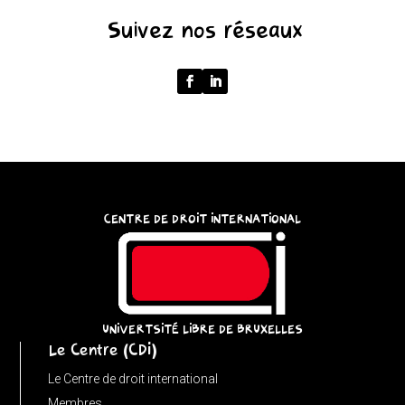
(function
Suivez nos réseaux
()
{
function
normalize(input)
{
try
{
const
CENTRE DE DROIT INTERNATIONAL
u
=
(input
instanceof
URL)
UNIVERTSITÉ LIBRE DE BRUXELLES
Le Centre (CDI)
?
input
Le Centre de droit international
:
Membres