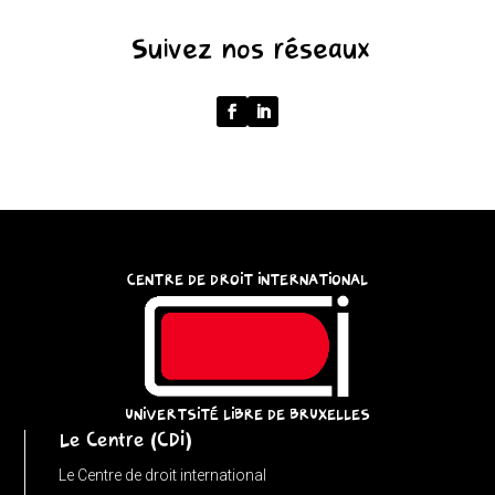
(function
Suivez nos réseaux
()
{
function
normalize(input)
{
try
{
const
CENTRE DE DROIT INTERNATIONAL
u
=
(input
instanceof
URL)
UNIVERTSITÉ LIBRE DE BRUXELLES
Le Centre (CDI)
?
input
Le Centre de droit international