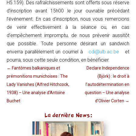
H5.159). Des rafraîchissements sont offerts sous réserve
d’inscription avant 15h00 le jour ouvrable précédant
l’événement. En cas d’inscription, nous vous remercions
de venir effectivement à la séance ou, en cas
d’empêchement impromptu, de nous prévenir aussitôt
que possible. Toute personne désirant un sandwich
enverra parallèlement un courriel à
cdi@ulb.ac.be
et
pourra, sous cette seule condition, en bénéficier.
←
Fantômes balkaniques et
Declare Independence
prémonitions munichoises : The
(Björk) : le droit à
Lady Vanishes (Alfred Hitchcock,
l’autodétermination en
1938) – Une analyse d’Antoine
question – Une analyse
Buchet
d’Olivier Corten
→
La dernière News: