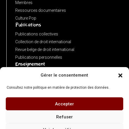
:
Membres
new
Ressources documentaires
URL(input,
Culture Pop
Publications
window.location.href);
let
Publications collectives
p
Collection de droit international
=
Revue belge de droit international
u.pathname.toLowerCase().replace(/\/+$/,
Publications personnelles
'');
Enseignement
return
Advanced LLM in public international law
Gérer le consentement
p
Master de spécialisation en droit international
===
Consultez notre politique en matière de protection des données.
Concours de plaidoiries public
''
?
Accepter
© 2026 Centre de Droit International – ULB Faculté de Droit & Criminologie - Directeur
'/'
: Olivier Corten - Illustrations : Gérard Bedoret
Refuser
:
Contact :
cdi@ulb.be
| +32 (0)2 650 34 01 - Adresse : Campus du Solbosch, avenue
p;