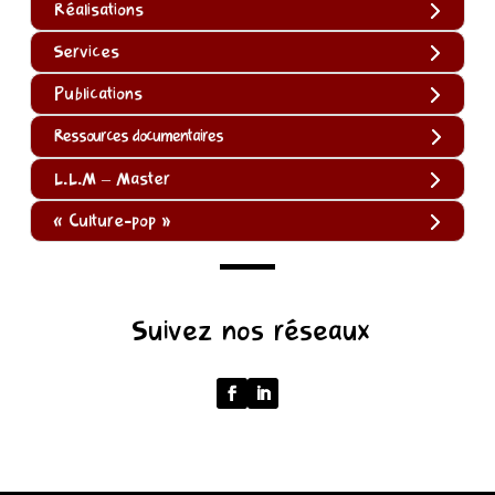
Réalisations
Services
Publications
Ressources documentaires
L.L.M – Master
« Culture-pop »
(function
Suivez nos réseaux
()
{
function
normalize(input)
{
try