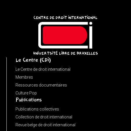
{
const
CENTRE DE DROIT INTERNATIONAL
u
=
(input
instanceof
URL)
UNIVERTSITÉ LIBRE DE BRUXELLES
Le Centre (CDI)
?
input
Le Centre de droit international
:
Membres
new
Ressources documentaires
URL(input,
Culture Pop
Publications
window.location.href);
let
Publications collectives
p
Collection de droit international
=
Revue belge de droit international