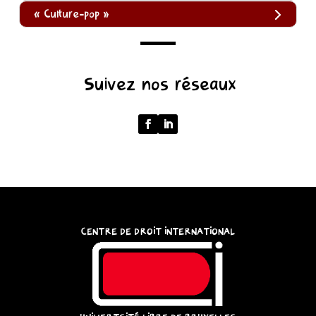
« Culture-pop »
(function
Suivez nos réseaux
()
{
function
normalize(input)
{
try
{
const
CENTRE DE DROIT INTERNATIONAL
u
=
(input
instanceof
URL)