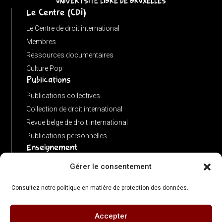
UNIVERTSITÉ LIBRE DE BRUXELLES
Le Centre (CDI)
?
input
Le Centre de droit international
:
Membres
new
Ressources documentaires
URL(input,
Culture Pop
Publications
window.location.href);
let
Publications collectives
p
Collection de droit international
=
Revue belge de droit international
u.pathname.toLowerCase().replace(/\/+$/,
Publications personnelles
'');
Enseignement
return
Advanced LLM in public international law
Gérer le consentement
p
Master de spécialisation en droit international
===
Consultez notre politique en matière de protection des données.
Concours de plaidoiries public
''
?
Accepter