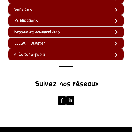
Services
Publications
Ressources documentaires
L.L.M – Master
« Culture-pop »
(function
Suivez nos réseaux
()
{
function
normalize(input)
{
try