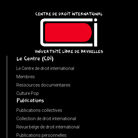
{
const
CENTRE DE DROIT INTERNATIONAL
u
=
(input
instanceof
URL)
UNIVERTSITÉ LIBRE DE BRUXELLES
Le Centre (CDI)
?
input
Le Centre de droit international
:
Membres
new
Ressources documentaires
URL(input,
Culture Pop
Publications
window.location.href);
let
Publications collectives
p
Collection de droit international
=
Revue belge de droit international
u.pathname.toLowerCase().replace(/\/+$/,
Publications personnelles