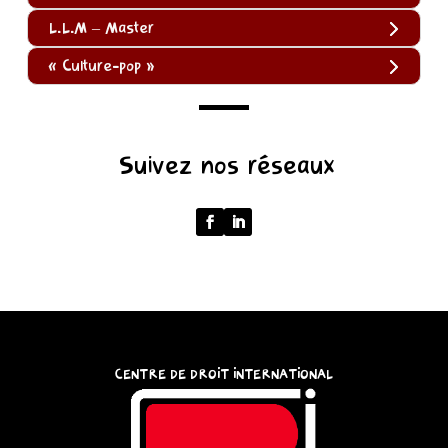
L.L.M – Master
« Culture-pop »
(function
Suivez nos réseaux
()
{
function
normalize(input)
{
try
{
const
CENTRE DE DROIT INTERNATIONAL
u
=
(input