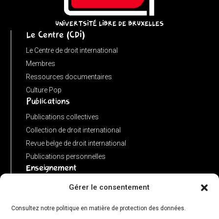
instanceof
URL)
UNIVERTSITÉ LIBRE DE BRUXELLES
Le Centre (CDI)
?
input
Le Centre de droit international
:
Membres
new
Ressources documentaires
URL(input,
Culture Pop
Publications
window.location.href);
let
Publications collectives
p
Collection de droit international
=
Revue belge de droit international
u.pathname.toLowerCase().replace(/\/+$/,
Publications personnelles
'');
Enseignement
return
Advanced LLM in public international law
Gérer le consentement
p
Master de spécialisation en droit international
===
Consultez notre politique en matière de protection des données.
Concours de plaidoiries public