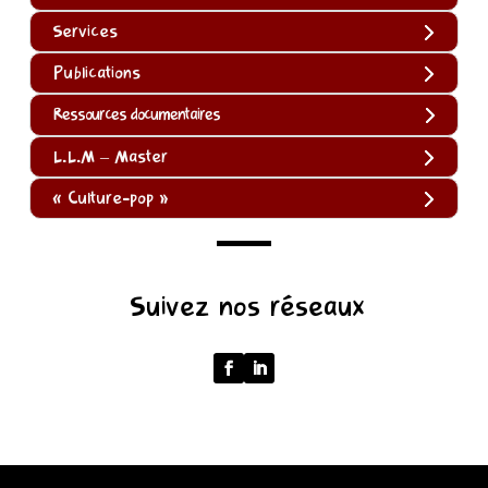
Services
Publications
Ressources documentaires
L.L.M – Master
« Culture-pop »
(function
Suivez nos réseaux
()
{
function
normalize(input)
{
try
{