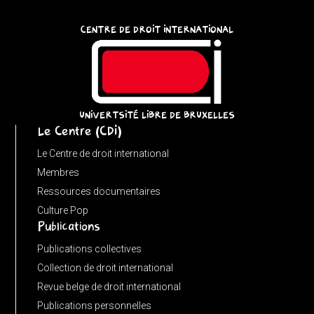
const
CENTRE DE DROIT INTERNATIONAL
u
=
(input
instanceof
URL)
UNIVERTSITÉ LIBRE DE BRUXELLES
Le Centre (CDI)
?
input
Le Centre de droit international
:
Membres
new
Ressources documentaires
URL(input,
Culture Pop
Publications
window.location.href);
let
Publications collectives
p
Collection de droit international
=
Revue belge de droit international
u.pathname.toLowerCase().replace(/\/+$/,
Publications personnelles