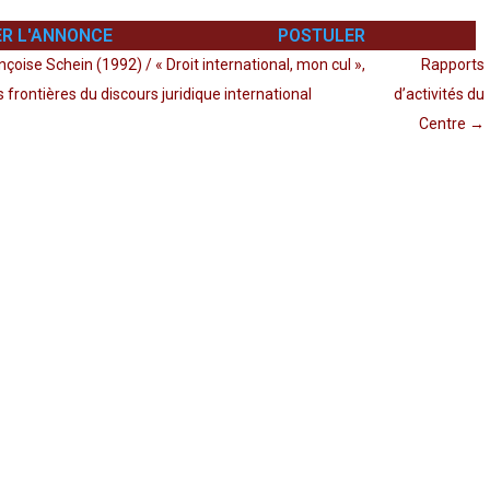
R L'ANNONCE
POSTULER
çoise Schein (1992) / « Droit international, mon cul »,
Rapports
 frontières du discours juridique international
d’activités du
Centre
→