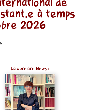
nternational de
istant.e à temps
tobre 2026
26
La dernière News: