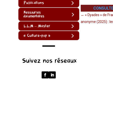
Publications
CONSULTE
Ressources
←
« Dyades » de Fran
documentaires
anonyme (2025) : les
L.L.M – Master
« Culture-pop »
(function
Suivez nos réseaux
()
{
function
normalize(input)
{
try
{
const