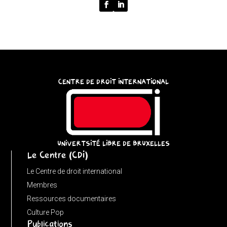
function
normalize(input)
{
try
{
const
CENTRE DE DROIT INTERNATIONAL
u
=
(input
instanceof
URL)
UNIVERTSITÉ LIBRE DE BRUXELLES
Le Centre (CDI)
?
input
Le Centre de droit international
:
Membres
new
Ressources documentaires
URL(input,
Culture Pop
Publications
window.location.href);