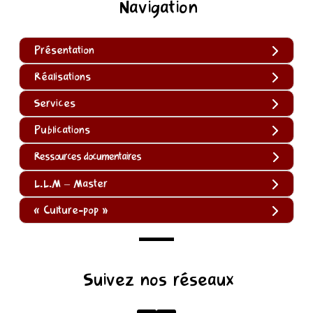
Navigation
Présentation
Réalisations
Services
Publications
Ressources documentaires
L.L.M – Master
« Culture-pop »
(function
Suivez nos réseaux
()
{