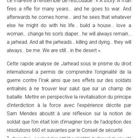
ce mal-être à l’ensemble de l’escouade : «
A story. A man
fires a rifle for many years… and he goes to war. And
afterwards he comes home… and he sees that whatever
else he might do with his life… build a house… love a
woman… change his son’s diaper… he will always remain…
a jarhead. And all the jarheads… killing and dying… they will
always… be me. We are still… in the desert
».
Cette rapide analyse de
Jarhead
sous le prisme du droit
international a permis de comprendre l’originalité de la
guerre contre l’Irak ainsi que ses effets sur des soldats
entraînés à ne trouver leur salut que sur un champ de
bataille. Mettre en perspective la revitalisation du principe
d’interdiction à la force avec l’expérience décrite par
Sam Mendes aboutit à une réflexion sur la notion de
soldat que l’on était loin d’imaginer lors de l’adoption des
résolutions 660 et suivantes par le Conseil de sécurité.