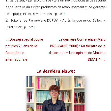
Serge Sur, « La résolution 687 (3 avril 1991) du Conseil de sécurité
dans l’affaire du Golfe : problèmes de rétablissement et de garantie
de la paix », in :
AFDI,
vol. 37, 1991, p. 35.
↑
Editorial de Pierre-Marie DUPUY, « Après la guerre du Golfe… »,
RGDIP 1991, p. 622
↑
←
Dossier spécial publié
La dernière Conférence (Marc
pour les 20 ans de la
BRESSANT, 2008) : Au théâtre de la
Cour pénale
diplomatie – Une opinion de Maxime
internationale
DIDAT[*]
→
La dernière News: