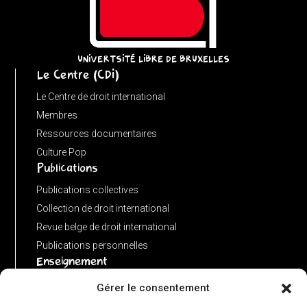
=
(input
instanceof
URL)
UNIVERTSITÉ LIBRE DE BRUXELLES
Le Centre (CDI)
?
input
Le Centre de droit international
:
Membres
new
Ressources documentaires
URL(input,
Culture Pop
Publications
window.location.href);
let
Publications collectives
p
Collection de droit international
=
Revue belge de droit international
u.pathname.toLowerCase().replace(/\/+$/,
Publications personnelles
'');
Enseignement
return
Advanced LLM in public international law
Gérer le consentement
p
Master de spécialisation en droit international