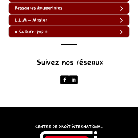
Ressources documentaires
L.L.M – Master
« Culture-pop »
(function
Suivez nos réseaux
()
{
function
normalize(input)
{
try
{
const
CENTRE DE DROIT INTERNATIONAL
u