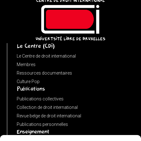
CENTRE DE DROIT INTERNATIONAL
u
=
(input
instanceof
URL)
UNIVERTSITÉ LIBRE DE BRUXELLES
Le Centre (CDI)
?
input
Le Centre de droit international
:
Membres
new
Ressources documentaires
URL(input,
Culture Pop
Publications
window.location.href);
let
Publications collectives
p
Collection de droit international
=
Revue belge de droit international
u.pathname.toLowerCase().replace(/\/+$/,
Publications personnelles
'');
Enseignement
return