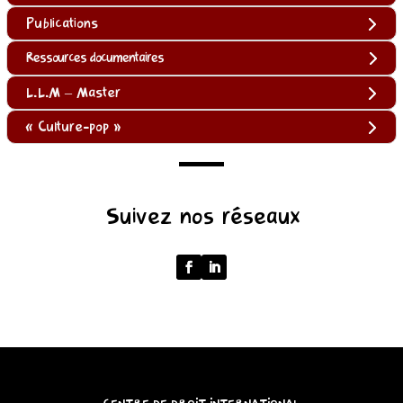
Publications
Ressources documentaires
L.L.M – Master
« Culture-pop »
(function
Suivez nos réseaux
()
{
function
normalize(input)
{
try
{
const