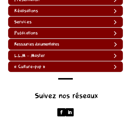
Réalisations
Services
Publications
Ressources documentaires
L.L.M – Master
« Culture-pop »
(function
Suivez nos réseaux
()
{
function
normalize(input)
{