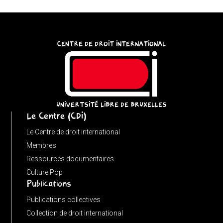
try
{
const
CENTRE DE DROIT INTERNATIONAL
u
=
(input
instanceof
URL)
UNIVERTSITÉ LIBRE DE BRUXELLES
Le Centre (CDI)
?
input
Le Centre de droit international
:
Membres
new
Ressources documentaires
URL(input,
Culture Pop
Publications
window.location.href);
let
Publications collectives
p
Collection de droit international