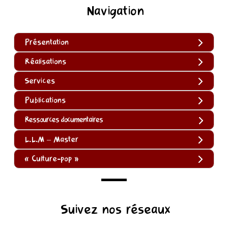
Navigation
Présentation
Réalisations
Services
Publications
Ressources documentaires
L.L.M – Master
« Culture-pop »
(function
Suivez nos réseaux
()
{