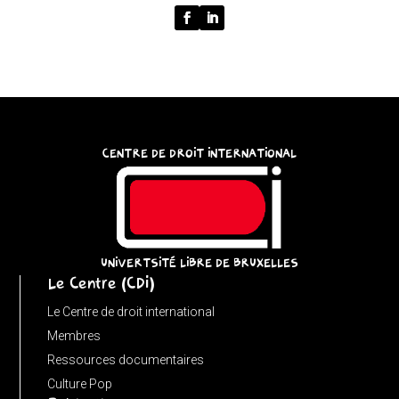
function
normalize(input)
{
try
{
const
CENTRE DE DROIT INTERNATIONAL
u
=
(input
instanceof
URL)
UNIVERTSITÉ LIBRE DE BRUXELLES
Le Centre (CDI)
?
input
Le Centre de droit international
:
Membres
new
Ressources documentaires
URL(input,
Culture Pop