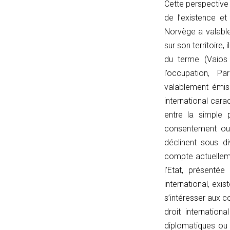
Cette perspective
===
de l’existence et
'/';
Norvège a valable
if
sur son territoire,
(currentPath
du terme (Vaios 
===
l’occupation
, Par
linkPath)
valablement émis 
return
international cara
true;
entre la simple p
const
consentement ou 
lp
déclinent sous 
=
compte actuelleme
linkPath.endsWith('/')
l’Etat, présent
?
international, ex
linkPath.slice(0,
s’intéresser aux co
-1)
droit internation
:
diplomatiques ou 