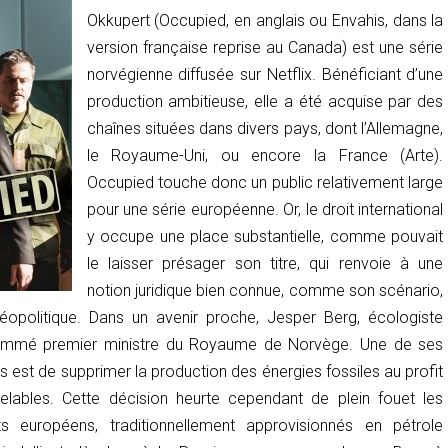
Okkupert
(
Occupied
, en anglais ou
Envahis
, dans la
version française reprise au Canada) est une série
norvégienne diffusée sur Netflix. Bénéficiant d’une
production ambitieuse, elle a été acquise par des
chaînes situées dans divers pays, dont l’Allemagne,
le Royaume-Uni, ou encore la France (
Arte
).
Occupied
touche donc un public relativement large
pour une série européenne. Or, le droit international
y occupe une place substantielle, comme pouvait
le laisser présager son titre, qui renvoie à une
notion juridique bien connue, comme son scénario,
éopolitique. Dans un avenir proche, Jesper Berg, écologiste
nommé premier ministre du Royaume de Norvège. Une de ses
 est de supprimer la production des énergies fossiles au profit
elables. Cette décision heurte cependant de plein fouet les
ts européens, traditionnellement approvisionnés en pétrole