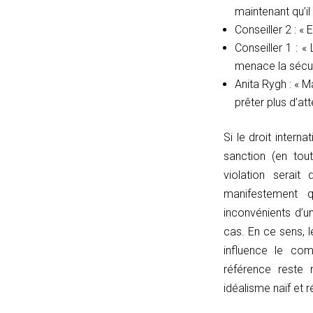
{
maintenant qu’il 
return
Conseiller 2 : « E
'';
Conseiller 1 : «
}
menace la sécuri
}
Anita Rygh : « Ma
function
prêter plus d’att
matches(linkPath,
Si le droit intern
currentPath)
sanction (en tou
{
violation serait 
if
manifestement q
(!linkPath
inconvénients d’un
||
cas. En ce sens, 
linkPath
influence le co
===
référence reste r
'/')
idéalisme naïf et 
return
currentPath