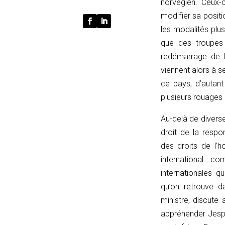
norvégien. Ceux-
{
modifier sa posit
function
les modalités plu
normalize(input)
que des troupes 
{
redémarrage de l
try
viennent alors à s
{
ce pays, d’autant 
const
plusieurs rouages d
u
=
Au-delà de diverses
(input
droit de la respo
instanceof
des droits de l’h
URL)
international c
?
internationales q
input
qu’on retrouve d
:
ministre, discute
new
appréhender Jespe
URL(input,