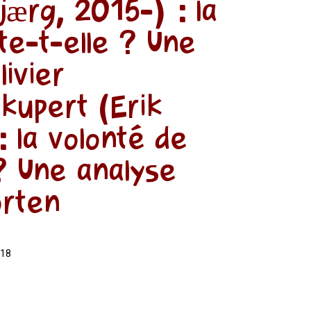
jærg, 2015-) : la
ste-t-elle ? Une
livier
upert (Erik
: la volonté de
 ? Une analyse
orten
018