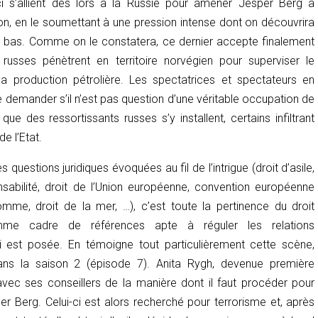
ci s’allient dès lors à la Russie pour amener Jesper Berg à
ion, en le soumettant à une pression intense dont on découvrira
s bas. Comme on le constatera, ce dernier accepte finalement
russes pénètrent en territoire norvégien pour superviser le
a production pétrolière. Les spectatrices et spectateurs en
e demander s’il n’est pas question d’une véritable occupation de
que des ressortissants russes s’y installent, certains infiltrant
e l’Etat.
 questions juridiques évoquées au fil de l’intrigue (droit d’asile,
nsabilité, droit de l’Union européenne, convention européenne
omme, droit de la mer, …), c’est toute la pertinence du droit
omme cadre de références apte à réguler les relations
ui est posée. En témoigne tout particulièrement cette scène,
ans la saison 2 (épisode 7). Anita Rygh, devenue première
 avec ses conseillers de la manière dont il faut procéder pour
r Berg. Celui-ci est alors recherché pour terrorisme et, après