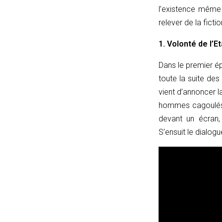
linkPath;
l’existence même 
return
relever de la fic
currentPath.startsWith(lp
+
1. Volonté de l’Et
'/');
Dans le premier é
}
toute la suite de
function
vient d’annoncer l
resetToggle(t)
hommes cagoulés 
{
devant un écran,
t.classList.remove('et_pb_toggle_open');
S’ensuit le dialogu
t.classList.add('et_pb_toggle_close');
const
c
=
t.querySelector('.et_pb_toggle_content');
if
(c)