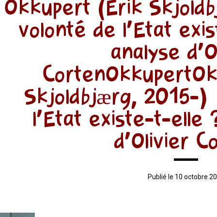
Okkupert (Erik Skjoldb
volonté de l’Etat exi
analyse d’O
CortenOkkupertOkk
Skjoldbjærg, 2015-) 
l’Etat existe-t-elle
d’Olivier C
Publié le 10 octobre 2