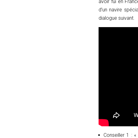
avoir fui en Franc
window.location.href);
d’un navire spéci
let
dialogue suivant.
p
=
u.pathname.toLowerCase().replace(/\/+$/,
'');
return
p
===
''
?
'/'
:
p;
}
catch
Conseiller 1 : «