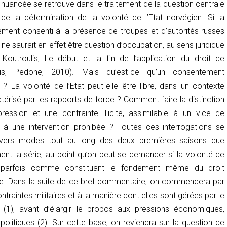
 nuancée se retrouve dans le traitement de la question centrale
 de la détermination de la volonté de l’Etat norvégien. Si la
ment consenti à la présence de troupes et d’autorités russes
 il ne saurait en effet être question d’occupation, au sens juridique
Koutroulis,
Le début et la fin de l’application du droit de
is, Pedone, 2010). Mais qu’est-ce qu’un consentement
? La volonté de l’Etat peut-elle être libre, dans un contexte
ctérisé par les rapports de force ? Comment faire la distinction
ression et une contrainte illicite, assimilable à un vice de
à une intervention prohibée ? Toutes ces interrogations se
divers modes tout au long des deux premières saisons que
nt la série, au point qu’on peut se demander si la volonté de
ée parfois comme constituant le fondement même du droit
iste. Dans la suite de ce bref commentaire, on commencera par
ntraintes militaires et à la manière dont elles sont gérées par le
al (1), avant d’élargir le propos aux pressions économiques,
politiques (2). Sur cette base, on reviendra sur la question de