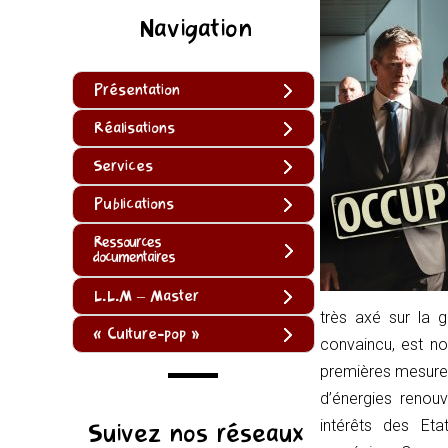
Navigation
Présentation
Réalisations
Services
Publications
Ressources
documentaires
L.L.M – Master
très axé sur la g
« Culture-pop »
convaincu, est 
premières mesures
d’énergies renouv
(function
intérêts des Eta
Suivez nos réseaux
()