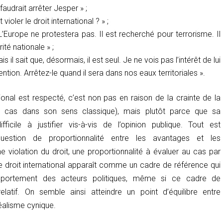
faudrait arrêter Jesper » ;
t violer le droit international ? » ;
 L’Europe ne protestera pas. Il est recherché pour terrorisme. Il
té nationale » ;
is il sait que, désormais, il est seul. Je ne vois pas l’intérêt de lui
ention. Arrêtez-le quand il sera dans nos eaux territoriales ».
ational est respecté, c’est non pas en raison de la crainte de la
t cas dans son sens classique), mais plutôt parce que sa
difficile à justifier vis-à-vis de l’opinion publique. Tout est
uestion de proportionnalité entre les avantages et les
e violation du droit, une proportionnalité à évaluer au cas par
le droit international apparaît comme un cadre de référence qui
mportement des acteurs politiques, même si ce cadre de
elatif. On semble ainsi atteindre un point d’équilibre entre
réalisme cynique.