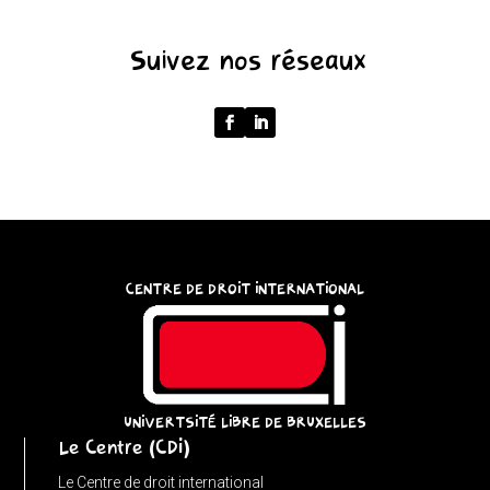
(function
Suivez nos réseaux
()
{
function
normalize(input)
{
try
{
const
CENTRE DE DROIT INTERNATIONAL
u
=
(input
instanceof
URL)
UNIVERTSITÉ LIBRE DE BRUXELLES
Le Centre (CDI)
?
input
Le Centre de droit international