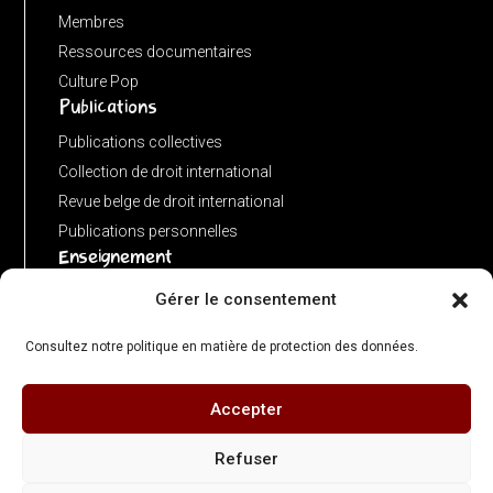
:
Membres
new
Ressources documentaires
URL(input,
Culture Pop
Publications
window.location.href);
let
Publications collectives
p
Collection de droit international
=
Revue belge de droit international
u.pathname.toLowerCase().replace(/\/+$/,
Publications personnelles
'');
Enseignement
return
Advanced LLM in public international law
Gérer le consentement
p
Master de spécialisation en droit international
===
Consultez notre politique en matière de protection des données.
Concours de plaidoiries public
''
?
Accepter
© 2026 Centre de Droit International – ULB Faculté de Droit & Criminologie - Directeur
'/'
: Olivier Corten - Illustrations : Gérard Bedoret
Refuser
:
Contact :
cdi@ulb.be
| +32 (0)2 650 34 01 - Adresse : Campus du Solbosch, avenue
p;