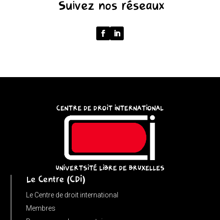
Suivez nos réseaux
'');
return
p
===
''
?
'/'
:
CENTRE DE DROIT INTERNATIONAL
p;
}
catch
{
return
UNIVERTSITÉ LIBRE DE BRUXELLES
Le Centre (CDI)
'';
}
Le Centre de droit international
}
Membres