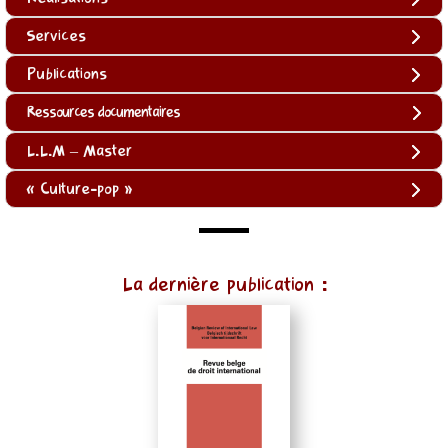
Services
Publications
Ressources documentaires
L.L.M – Master
« Culture-pop »
(function
La dernière publication :
()
{
function
normalize(input)
{
try