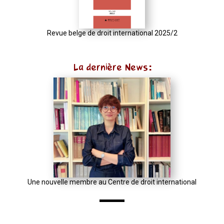
{
const
u
Revue belge de droit international 2025/2
=
(input
La dernière News:
instanceof
URL)
?
input
:
new
URL(input,
window.location.href);
let
Une nouvelle membre au Centre de droit international
p
=
u.pathname.toLowerCase().replace(/\/+$/,