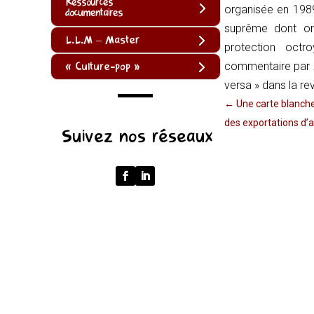
Ressources
organisée en 1989
documentaires
suprême dont on 
L.L.M – Master
protection octr
« Culture-pop »
commentaire par
versa »
dans la re
←
Une carte blanche
(function
des exportations d’
Suivez nos réseaux
()
{
function
normalize(input)
{
try
{
const
u
=