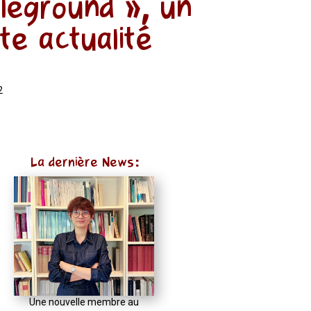
tleground », un
te actualité
2
La dernière News:
Une nouvelle membre au