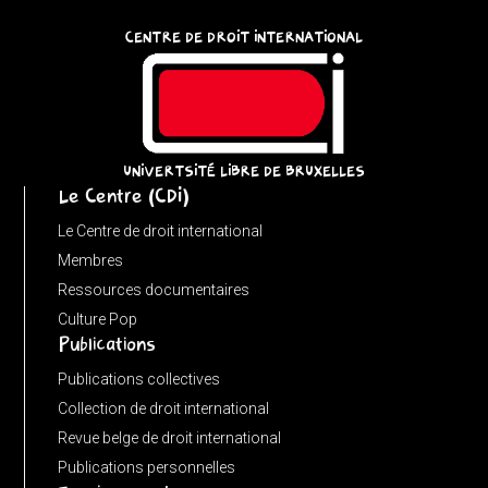
const
CENTRE DE DROIT INTERNATIONAL
u
=
(input
instanceof
URL)
UNIVERTSITÉ LIBRE DE BRUXELLES
Le Centre (CDI)
?
input
Le Centre de droit international
:
Membres
new
Ressources documentaires
URL(input,
Culture Pop
Publications
window.location.href);
let
Publications collectives
p
Collection de droit international
=
Revue belge de droit international
u.pathname.toLowerCase().replace(/\/+$/,
Publications personnelles