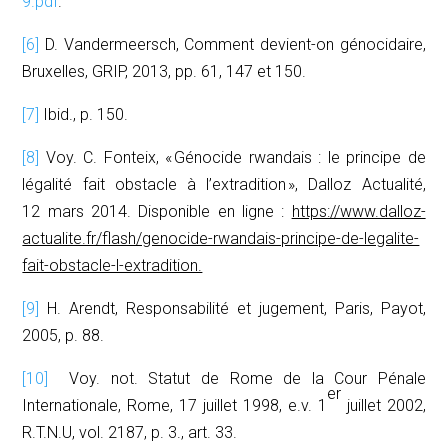
9.pdf
.
[6]
D. Vandermeersch,
Comment devient-on génocidaire,
Bruxelles, GRIP, 2013, pp. 61, 147 et 150.
[7]
Ibid.
, p. 150.
[8]
Voy. C. Fonteix, « Génocide rwandais : le principe de
légalité fait obstacle à l’extradition »,
Dalloz Actualité,
12 mars 2014. Disponible en ligne :
https://www.dalloz-
actualite.fr/flash/genocide-rwandais-principe-de-legalite-
fait-obstacle-l-extradition.
[9]
H. Arendt,
Responsabilité et jugement
, Paris, Payot,
2005, p. 88.
[10]
Voy. not. Statut de Rome de la Cour Pénale
er
Internationale, Rome, 17 juillet 1998,
e.v.
1
juillet 2002,
R.T.N.U,
vol. 2187, p. 3., art. 33.