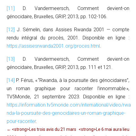
[11]
D. Vandermeersch,
Comment devient-on
génocidaire,
Bruxelles, GRIP, 2013, pp. 102-106.
[12]
J. Sémelin, dans
Assises Rwanda 2001 — compte
rendu intégral du procès,
2001. Disponible en ligne :
https://assisesrwanda2001.org/proces.html
.
[13]
D. Vandermeersch,
Comment devient-on
génocidaire,
Bruxelles, GRIP, 2013, pp. 111 et 121.
[14]
P. Férus, « “Rwanda, à la poursuite des génocidaires”,
un roman graphique pour raconter l’innommable »,
TV5Monde,
21 septembre 2023. Disponible en ligne :
https://information.tv5monde.com/international/video/rwa
nda-la-poursuite-des-genocidaires-un-roman-graphique-
pour-raconter
.
←
<strong>Les trois avis du 21 mars
<strong>Le 6 mai aura lieu