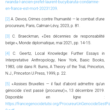
rwanda-l-ancien-prefet-laurent-bucyibaruta-condamne-
en-france-est-mort-20231209
.
[2]
A. Devos,
Crimes contre l’humanité — le combat d’une
procureure
, Paris, Calman-Lévy, 2023, p. 81.
[3]
C. Braeckman, « Des décennies de responsabilité
belge »,
Monde diplomatique,
mai 2021, pp. 14-15.
[4]
C. Geertz,
Local Knowledge: Further Essays in
Interpretative Anthropology
, New York, Basic Books,
1983, cité dans R. Burns,
A Theory of the Trial
, Princeton,
N.J., Princeton U.Press, 1999, p. 22.
[5]
« Assises Bruxelles — il faut d’abord admettre qu’un
génocide s’est passé (procureur) », 13 décembre 2019.
Disponible en ligne :
https://francegenocidetutsi.org/ProcureurUnGenocideSes