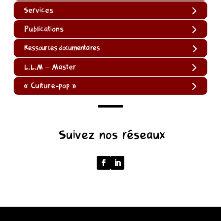
Services
Publications
Ressources documentaires
L.L.M – Master
« Culture-pop »
(function
Suivez nos réseaux
()
{
function
normalize(input)
{
try
{