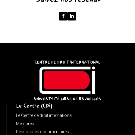
()
{
function
normalize(input)
{
try
{
const
CENTRE DE DROIT INTERNATIONAL
u
=
(input
instanceof
URL)
UNIVERTSITÉ LIBRE DE BRUXELLES
Le Centre (CDI)
?
input
Le Centre de droit international
:
Membres
new
Ressources documentaires