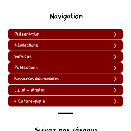
Navigation
Présentation
Réalisations
Services
Publications
Ressources documentaires
L.L.M – Master
« Culture-pop »
(function
Suivez nos réseaux