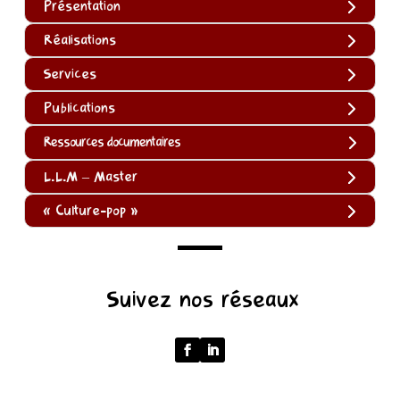
Présentation
Réalisations
Services
Publications
Ressources documentaires
L.L.M – Master
« Culture-pop »
(function
Suivez nos réseaux
()
{
function
normalize(input)
{