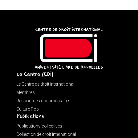
try
{
const
CENTRE DE DROIT INTERNATIONAL
u
=
(input
instanceof
URL)
UNIVERTSITÉ LIBRE DE BRUXELLES
Le Centre (CDI)
?
input
Le Centre de droit international
:
Membres
new
Ressources documentaires
URL(input,
Culture Pop
Publications
window.location.href);
let
Publications collectives
p
Collection de droit international