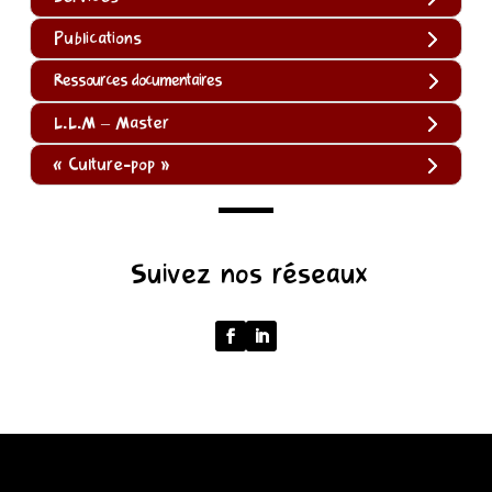
Publications
Ressources documentaires
L.L.M – Master
« Culture-pop »
(function
Suivez nos réseaux
()
{
function
normalize(input)
{
try
{
const