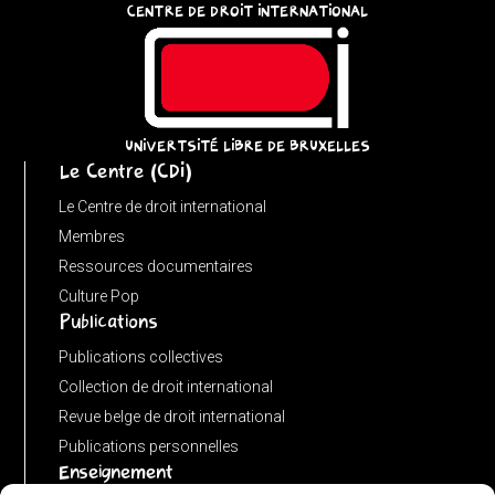
CENTRE DE DROIT INTERNATIONAL
u
=
(input
instanceof
URL)
UNIVERTSITÉ LIBRE DE BRUXELLES
Le Centre (CDI)
?
input
Le Centre de droit international
:
Membres
new
Ressources documentaires
URL(input,
Culture Pop
Publications
window.location.href);
let
Publications collectives
p
Collection de droit international
=
Revue belge de droit international
u.pathname.toLowerCase().replace(/\/+$/,
Publications personnelles
'');
Enseignement